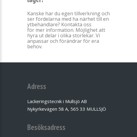
Kanske har du egen tillverkning och
ser fördelarna med ha närhet till en
ytbehandlare? Kontakta oss
för mer information. Möjlighet att
hyra ut delar i olika storlekar. Vi
anpassar och förändrar för era
behov.
Adress
Lackeringstecnik i Mullsjö AB
Nykyrkevägen 58 A, 565 33 MULLSJÖ
Besöksadress